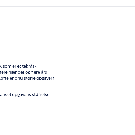
 som er et teknisk
lere hænder og flere års
løfte endnu større opgaver i
uanset opgavens størrelse