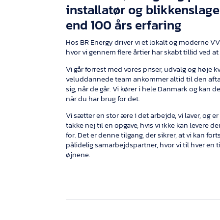
installatør og blikkenslag
end 100 års erfaring
Hos BR Energy driver vi et lokalt og moderne VV
hvor vi gennem flere årtier har skabt tillid ved a
Vi går forrest med vores priser, udvalg og høje kv
veluddannede team ankommer altid til den aftal
sig, når de går. Vi kører i hele Danmark og kan d
når du har brug for det.
Vi sætter en stor ære i det arbejde, vi laver, og e
takke nej til en opgave, hvis vi ikke kan levere de
for. Det er denne tilgang, der sikrer, at vi kan fo
pålidelig samarbejdspartner, hvor vi til hver en 
øjnene.