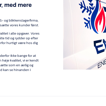
er, med mere
S- og blikkenslagerfirma,
t sætte vores kunder først.
alitet i alle opgaver. Vores
te tid og rydder op efter
erfor hurtigt være hos dig
r derfor ikke bange for at
n høje kvalitet, vi er kendt
rtsætte som en ærlig og
tid kan se hinanden i