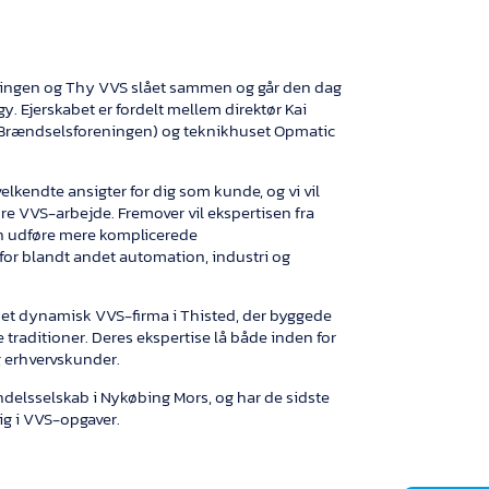
ningen og Thy VVS slået sammen og går den dag
y. Ejerskabet er fordelt mellem direktør Kai
 i Brændselsforeningen) og teknikhuset Opmatic
elkendte ansigter for dig som kunde, og vi vil
øre VVS-arbejde. Fremover vil ekspertisen fra
kan udføre mere komplicerede
for blandt andet automation, industri og
et dynamisk VVS-firma i Thisted, der byggede
e traditioner. Deres ekspertise lå både inden for
 erhvervskunder.
ndelsselskab i Nykøbing Mors, og har de sidste
sig i VVS-opgaver.