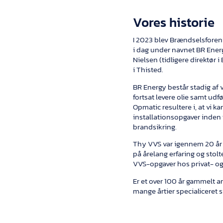
Vores historie
I 2023 blev Brændselsfore
i dag under navnet BR Energ
Nielsen (tidligere direktør
i Thisted.
BR Energy består stadig af v
fortsat levere olie samt udf
Opmatic resultere i, at vi 
installationsopgaver inden 
brandsikring.
Thy VVS var igennem 20 år 
på årelang erfaring og stolt
VVS-opgaver hos privat- og
Er et over 100 år gammelt a
mange årtier specialiceret 