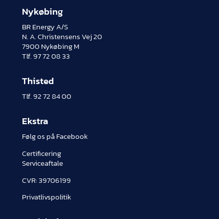
Nykøbing
BR Energy A/S
N. A. Christensens Vej 20
7900 Nykøbing M
Tlf.
97 72 08 33
Thisted
Tlf.
92 72 84 00
Ekstra
Følg os på Facebook
Certificering
Serviceaftale
CVR:
39706199
Privatlivspolitik